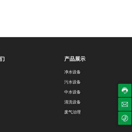
客
服
热
线:
0
3
1
1
-
们
产品展示
8
9
介
净水设备
t
2
w
7
频
污水设备
0
h
2
3
b
3
化
中水设备
1
kj
5
1
誉
清洗设备
9
-
1
服
废气治理
6
6
务
8
3
时
0
c
间:
3
o
8: